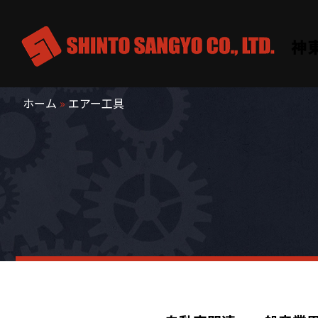
神
東
ホーム
»
エアー工具
産
業
株
式
会